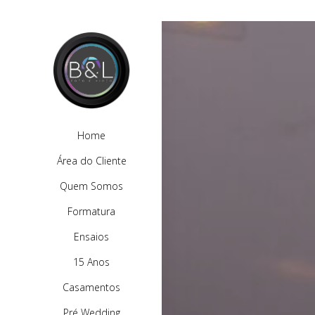
Home
Área do Cliente
Quem Somos
Formatura
Ensaios
15 Anos
Casamentos
Pré Wedding