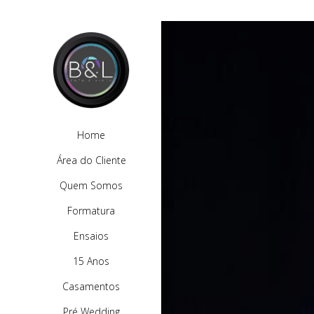
Home
Área do Cliente
Quem Somos
Formatura
Ensaios
15 Anos
Casamentos
Pré Wedding