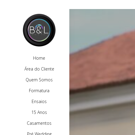
Home
Área do Cliente
Quem Somos
Formatura
Ensaios
15 Anos
Casamentos
Pré Wedding