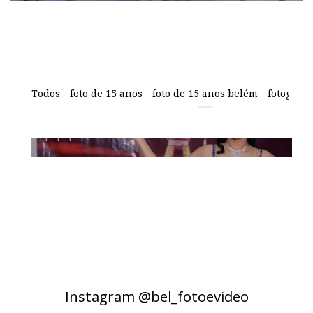
Jéssica Diniz
Todos
foto de 15 anos
foto de 15 anos belém
fotografi
Instagram @bel_fotoevideo